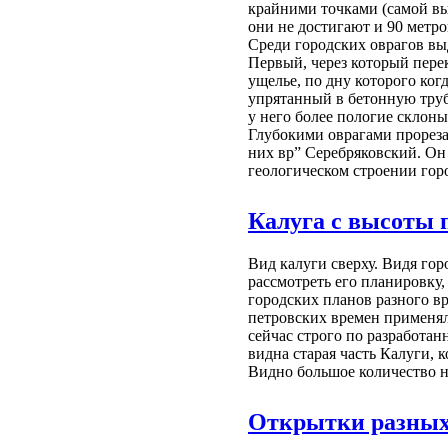
крайними точками (самой вы
они не достигают и 90 метро
Среди городских оврагов вы
Первый, через который пере
ущелье, по дну которого ког
упрятанный в бетонную трубу
у него более пологие склон
Глубокими оврагами прореза
них вр” Серебряковский. Он 
геологическом строении гор
Калуга с высоты 
Вид калуги сверху. Видя гор
рассмотреть его планировку
городских планов разного вр
петровских времен применял
сейчас строго по разработа
видна старая часть Калуги,
Видно большое количество н
Открытки разных 