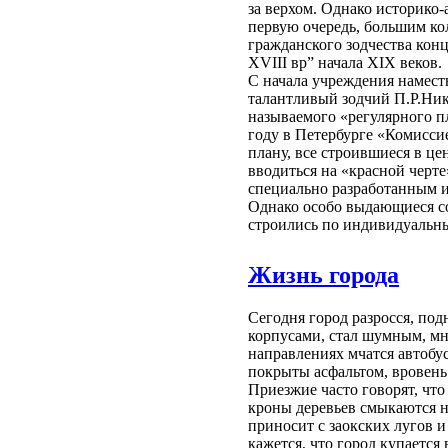
за верхом. Однако историко-
первую очередь, большим к
гражданского зодчества кон
XVIII вр” начала XIX веков.
С начала учреждения намест
талантливый зодчий П.Р.Ник
называемого «регулярного п
году в Петербурге «Комисси
плану, все строившиеся в ц
вводиться на «красной чер
специально разработанным 
Однако особо выдающиеся со
строились по индивидуальны
Жизнь города
Сегодня город разросся, по
корпусами, стал шумным, мн
направлениях мчатся автобу
покрыты асфальтом, вровень
Приезжие часто говорят, чт
кроны деревьев смыкаются н
приносит с заокских лугов и 
кажется, что город купается 