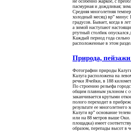
не особенно жаркое, с прео
пасмурная и дождливая; зим
Средняя многолетняя темпера
холодный месяц) вр” минус 1
градусов. Бывает, когда в л
а зимой наступают настоящие
ртутный столбик опускался д
Каждый период года сильно 
расположенные в этом раздел
Природа, пейзажи
Фотографии природы Калуги
Калуга расположена на лево
речки Ячейки, в 188 километ
По строению рельефа городск
общим плавным уклоном с сев
заканчивается крутыми отко
полого переходит в прибреж
результате ее многолетнего 
Калуги вр” основание телев
или на 88 метров выше Оки.
площадка) имеет соответств
образом, перепады высот в 