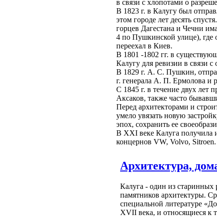
в связи с хлопотами о разреш
В 1823 г. в Калугу был отпр
этом городе лет десять спус
горцев Дагестана и Чечни и
4 по Пушкинской улице), где 
переехал в Киев.
В 1801 -1802 гг. в существую
Калугу для ревизии в связи 
В 1829 г. А. С. Пушкин, отп
г. генерала А. П. Ермолова и 
С 1845 г. в течение двух лет
Аксаков, также часто бывавш
Перед архитекторами и строи
умело увязать новую застрой
эпох, сохранить ее своеобрази
В XXI веке Калуга получила 
концернов VW, Volvo, Sitroen.
Архитектура, дом
Калуга - один из старинных
памятников архитектуры. Ср
специальной литературе «Д
XVII века, и относящиеся к 