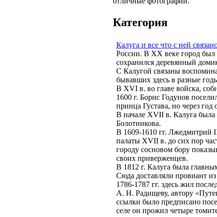
отличные фотографии.
Категория
Калуга и все что с ней связан
России. В XX веке город был 
сохранился деревянный домик
С Калугой связаны воспомина
бывавших здесь в разные год
В XVI в. во главе войска, со
1600 г. Борис Годунов посел
принца Густава, но через год 
В начале XVII в. Калуга был
Болотникова.
В 1609-1610 гг. Лжедмитрий I
палаты XVII в. до сих пор 
городу сосновом бору показы
своих приверженцев.
В 1812 г. Калуга была главн
Сюда доставляли провиант из
1786-1787 гг. здесь жил пос
А. Н. Радищеву, автору «Путе
ссылки было предписано посе
селе он прожил четыре томите