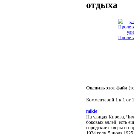
отдыха
ули
Пролета
Оценить этот файл
(т
Комментарий 1 к 1 от 
mikie
На улицах Кирова, Чич
боковых аллей, есть е
городские скверы и па
1924 году. 5 июля 192