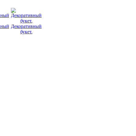
вный
Декоративный
букет.