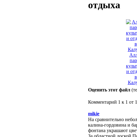
отдыха
Алл
пар
куль
и от
в
Калу
Оценить этот файл
(т
Комментарий 1 к 1 от 
mikie
На сравнительно небол
калина-гордовина и ба
фонтана украшают цве
За областной доской П