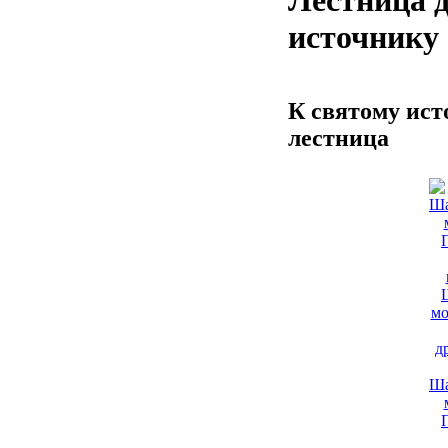
Лестница д
источнику
К святому ист
лестница
Ша