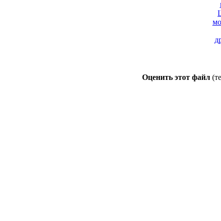
мо
д
Оценить этот файл
(т