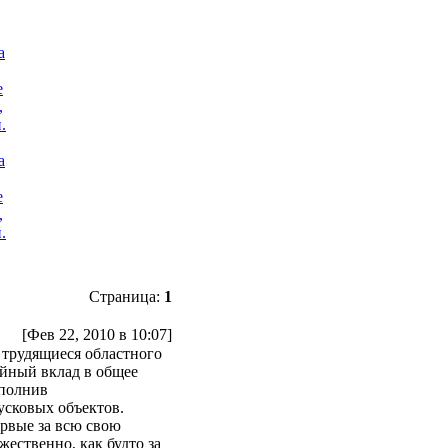
а
е
,
.
Страница:
1
[Фев 22, 2010 в 10:07]
ь трудящиеся областного
ойный вклад в общее
ыполнив
усковых объектов.
рвые за всю свою
ественно, как будто за