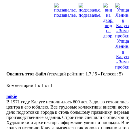
подзавалье.
подзавалье.
вид
на
двор.
Улица
Ленин
в
Калуг
- Зима
пробки
Оценить этот файл
(текущий рейтинг: 1.7 / 5 - Голосов: 5)
Комментарий 1 к 1 от 1
mikie
В 1971 году Калуге исполнилось 600 лет. Задолго готовилис
центра к его юбилею. Все трудовые коллективы внесли дост
дело подготовки города к столь большому празднику, перев
производственные задания. Строители спешили с отделкой п
Художники и архитекторы оформляли улицы и площади. Впе
долгую историю Калуга выглядела так молодо, нарядно и торж