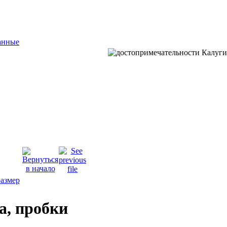
анные
а, пробки