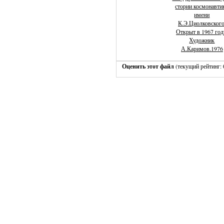
стории космонавти
имени
К.Э.Циолковского
Открыт в 1967 год
Художник
А.Каримов.1976
Оценить этот файл
(текущий рейтинг: 0