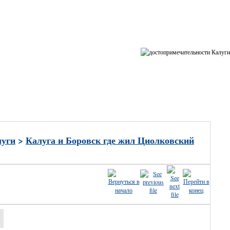
ные
луги
>
Калуга и Боровск где жил Циолковский