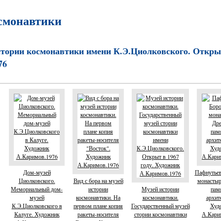
смонавтики
стории космонавтики имени К.Э.Циолковского. Открыт
76
Дом-музей
Пафнутье
Циолковского.
Вид с бора на музей
монастыр
Мемориальный дом-
истории
Музей истории
пам
музей
космонавтики. На
космонавтики.
архит
К.Э.Циолковского в
первом плане копия
Государственный музей
Худ
Калуге. Художник
ракеты-носителя
стории космонавтики
А.Кари