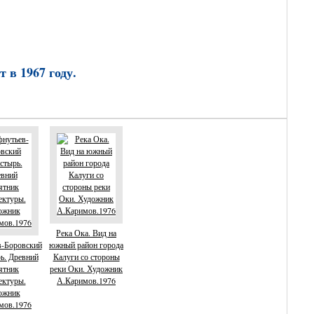
 в 1967 году.
Река Ока. Вид на
в-Боровский
южный район города
ь. Древний
Калуги со стороны
ятник
реки Оки. Художник
ектуры.
А.Каримов.1976
ожник
мов.1976