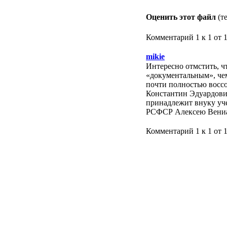
Оценить этот файл
(т
Комментарий 1 к 1 от 
mikie
Интересно отмстить, чт
«документальным», че
почти полностью воссо
Константин Эдуардови
принадлежит внуку уче
РСФСР Алексею Вениа
Комментарий 1 к 1 от 