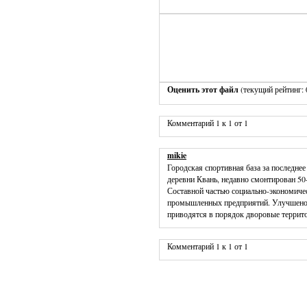
Оценить этот файл
(текущий рейтинг: 0
Комментарий 1 к 1 от 1
mikie
Городская спортивная база за последне
деревни Квань, недавно смонтирован 5
Составной частью социально-экономичес
промышленных предприятий. Улучшено в
приводятся в порядок дворовые террито
Комментарий 1 к 1 от 1