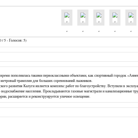
.
.
.
.
.
 / 5 - Голосов: 5)
е время пополнилась такими первоклассными объектами, как спортивный городок «Аннен
0-метровый трамплин для больших соревнований лыжников.
кого развития Калуги является комплекс работ по благоустройству. Вступили в эксплу
одоснабжение населения. Прокладываются газовые магистрали и канализационные тру
рии, расширяется и реконструируется уличное освещение.