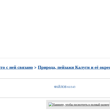
и
Часто просматриваемые
Лучшие по рейтингу
Избран
что с ней связано
>
Природа, пейзажи Калуги и её окре
ФАЙЛОВ 61/143