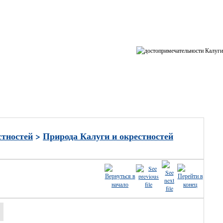
ные
стностей
>
Природа Калуги и окрестностей