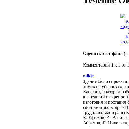
Течение О
К
вод
Оценить этот файл
(Г
Комментарий 1 к 1 от 
mikie
Здание было спроектир
домов в губерниях», т
Кавелин, надзор за ра
вышедший из крепостн
изготовил и поставил 
свои инициалы вр” «НА
трудились мастера из К
К. Ефимов, А. Василье
Абрамов, Л. Николаев,