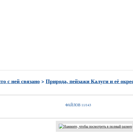
и
Часто просматриваемые
Лучшие по рейтингу
Избран
что с ней связано
>
Природа, пейзажи Калуги и её окре
ФАЙЛОВ 11/143