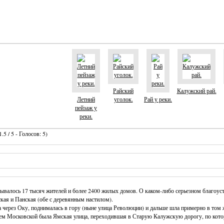
Райский
Калужский рай.
Летний
уголок.
Рай у реки.
пейзаж у
реки.
.5 / 5 - Голосов: 5)
тывалось 17 тысяч жителей и более 2400 жилых домов. О каком-либо серьезном благоуст
кая и Панская (обе с деревянным настилом).
а через Оку, поднималась в гору (ныне улица Революции) и дальше шла примерно в том ж
ем Московской была Ямская улица, переходившая в Старую Калужскую дорогу, по котор