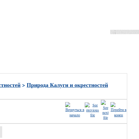
ные
стностей
>
Природа Калуги и окрестностей