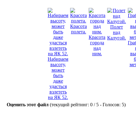
Красота
Полет
полета.
над
Красота
Калугой.
города
Гра
над
ним.
вы
Набираем
высоту,
ме
может
быть
даже
удасться
взлететь
на ЯК 52.
Оценить этот файл
(текущий рейтинг: 0 / 5 - Голосов: 5)