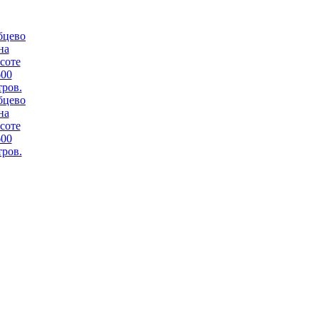
бцево
на
соте
600
тров.