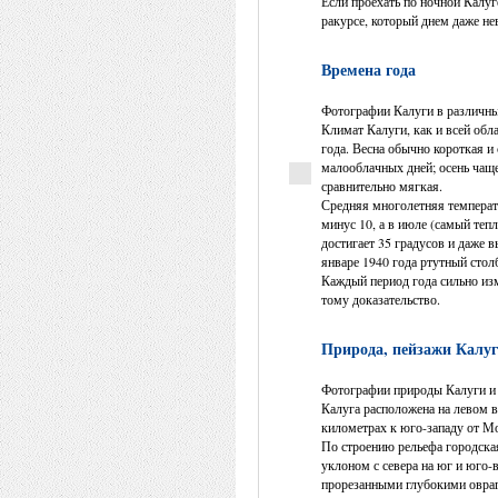
Если проехать по ночной Калуг
ракурсе, который днем даже не
Времена года
Фотографии Калуги в различные
Климат Калуги, как и всей об
года. Весна обычно короткая и 
малооблачных дней; осень чащ
сравнительно мягкая.
Средняя многолетняя температу
минус 10, а в июле (самый тепл
достигает 35 градусов и даже 
январе 1940 года ртутный стол
Каждый период года сильно изм
тому доказательство.
Природа, пейзажи Калуги
Фотографии природы Калуги и 
Калуга расположена на левом в
километрах к юго-западу от М
По строению рельефа городска
уклоном с севера на юг и юго-
прорезанными глубокими овраг