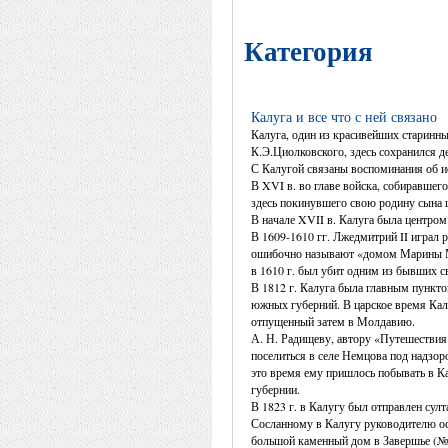
Категория
Калуга и все что с ней связано
Калуга, один из красивейших старинны
К.Э.Циолковского, здесь сохранился д
С Калугой связаны воспоминания об и
В XVI в. во главе войска, собиравшег
здесь покинувшего свою родину сына ш
В начале XVII в. Калуга была центром
В 1609-1610 гг. Лжедмитрий II играл 
ошибочно называют «домом Марины Мн
в 1610 г. был убит одним из бывших с
В 1812 г. Калуга была главным пункт
южных губерний. В царское время Кал
отпущенный затем в Молдавию.
А. Н. Радищеву, автору «Путешествия
поселиться в селе Немцова под надзор
это время ему пришлось побывать в Ка
губернии.
В 1823 г. в Калугу был отправлен сул
Сосланному в Калугу руководителю о
большой каменный дом в Завершье (№ 4