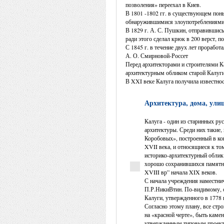
позволения» переехал в Киев.
В 1801 -1802 гг. в существующем поны
обнаружившимися злоупотреблениями 
В 1829 г. А. С. Пушкин, отправившись
ради этого сделал крюк в 200 верст, п
С 1845 г. в течение двух лет прорабо
А. О. Смирновой-Россет
Перед архитекторами и строителями Ка
архитектурным обликом старой Калуги,
В XXI веке Калуга получила известнос
Архитектура, дома, ули
Калуга - один из старинных ру
архитектуры. Среди них такие,
Коробовых», построенный в ко
XVII века, и относящиеся к то
историко-архитектурный облик
хорошо сохранившихся памятни
XVIII вр” начала XIX веков.
С начала учреждения наместни
П.Р.НикиВ­тин. По-видимому, 
Калуги, утвержденного в 1778 
Согласно этому плану, все стр
на «красной черте», быть кам
утвержденным типовым проект