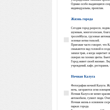
Однако особо выдающиеся соор
индивидуальны, проектам.
Жизнь города
Сегодня город разросся, подн
шумным, многоголосым, благоу
троллейбусы, грузовые автом
зеленые ветви тополей.
Приезжие часто говорят, что 
смыкаются над головой и созда
запахи трав, а когда зацветает 
скверах на газонах цветы. Бью
Город живет своей жизнью. Лю
учреждений, кафе, ресторанов,
Ночная Калуга
Фотографии ночной Калуги. Жиз
ночь, загораются огни освещен
Ночная Калуга не менее красив
автомобили, гуляют люди. Оче
Ночная жизнь в основном сосре
парках города.