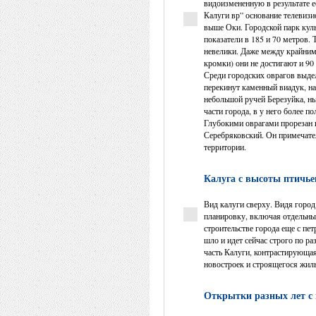
видоизмененную в результате 
Калуги вр” основание телевиз
выше Оки. Городской парк кул
показатели в 185 и 70 метров.
невелики. Даже между крайним
кромки) они не достигают и 90
Среди городских оврагов выде
перекинут каменный виадук, на
небольшой ручей Березуйка, н
части города, в у него более 
Глубокими оврагами прорезан 
Серебряковский. Он примечател
территории.
Калуга с высоты птичье
Вид калуги сверху. Видя город
планировку, включая отдельны
строительстве города еще с пе
шло и идет сейчас строго по р
часть Калуги, контрастирующа
новостроек и строящегося жил
Открытки разных лет с