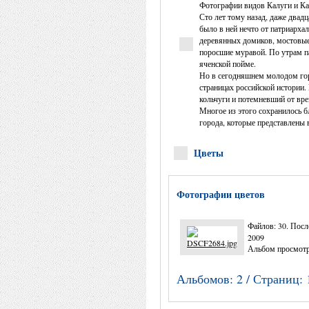
Фотографии видов Калуги и Ка
Сто лет тому назад, даже двадца
было в ней нечто от патриарха
деревянных домиков, мостовые
поросшие муравой. По утрам па
яченской пойме.
Но в сегодняшнем молодом горо
страницах российской истории.
кольчуги и потемневший от вре
Многое из этого сохранилось 
города, которые представлены в
Цветы
Фотографии цветов
Файлов: 30. Посл
2009
Альбом просмотр
Альбомов: 2 / Страниц: 