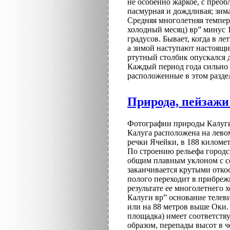
не особенно жаркое, с прео
пасмурная и дождливая; зим
Средняя многолетняя темпера
холодный месяц) вр” минус 1
градусов. Бывает, когда в л
а зимой наступают настоящие
ртутный столбик опускался д
Каждый период года сильно 
расположенные в этом раздел
Природа, пейзажи
Фотографии природы Калуги
Калуга расположена на лево
речки Ячейки, в 188 километ
По строению рельефа городск
общим плавным уклоном с сев
заканчивается крутыми отко
полого переходит в прибреж
результате ее многолетнего 
Калуги вр” основание телев
или на 88 метров выше Оки.
площадка) имеет соответств
образом, перепады высот в 