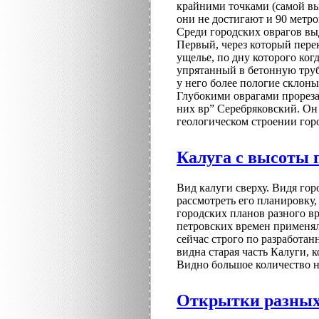
крайними точками (самой вы
они не достигают и 90 метро
Среди городских оврагов вы
Первый, через который пере
ущелье, по дну которого ког
упрятанный в бетонную трубу
у него более пологие склон
Глубокими оврагами прореза
них вр” Серебряковский. Он 
геологическом строении гор
Калуга с высоты 
Вид калуги сверху. Видя гор
рассмотреть его планировку
городских планов разного вр
петровских времен применял
сейчас строго по разработа
видна старая часть Калуги,
Видно большое количество н
Открытки разных 