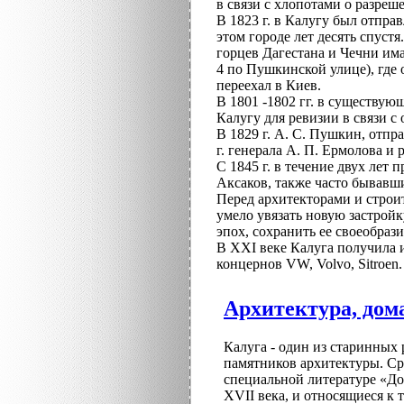
в связи с хлопотами о разреш
В 1823 г. в Калугу был отпр
этом городе лет десять спус
горцев Дагестана и Чечни и
4 по Пушкинской улице), где 
переехал в Киев.
В 1801 -1802 гг. в существую
Калугу для ревизии в связи 
В 1829 г. А. С. Пушкин, отп
г. генерала А. П. Ермолова и 
С 1845 г. в течение двух лет
Аксаков, также часто бывавш
Перед архитекторами и строи
умело увязать новую застрой
эпох, сохранить ее своеобрази
В XXI веке Калуга получила 
концернов VW, Volvo, Sitroen.
Архитектура, дом
Калуга - один из старинных
памятников архитектуры. Ср
специальной литературе «Д
XVII века, и относящиеся к 