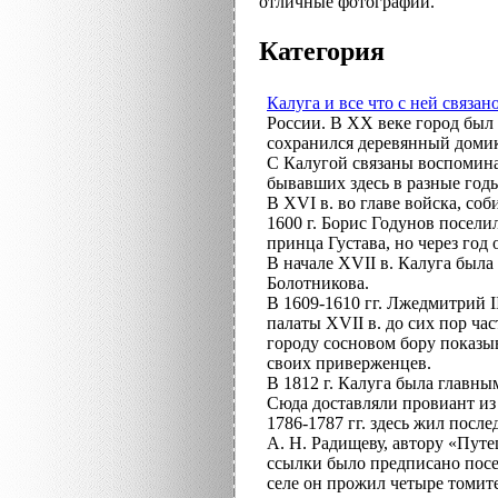
отличные фотографии.
Категория
Калуга и все что с ней связан
России. В XX веке город был 
сохранился деревянный домик
С Калугой связаны воспомина
бывавших здесь в разные год
В XVI в. во главе войска, со
1600 г. Борис Годунов посел
принца Густава, но через год 
В начале XVII в. Калуга был
Болотникова.
В 1609-1610 гг. Лжедмитрий I
палаты XVII в. до сих пор 
городу сосновом бору показы
своих приверженцев.
В 1812 г. Калуга была главн
Сюда доставляли провиант из
1786-1787 гг. здесь жил пос
А. Н. Радищеву, автору «Путе
ссылки было предписано посе
селе он прожил четыре томите