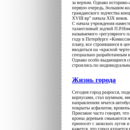
за верхом. Однако историко-
первую очередь, большим к
гражданского зодчества кон
XVIII вр” начала XIX веков.
С начала учреждения намест
талантливый зодчий П.Р.Ник
называемого «регулярного п
году в Петербурге «Комисси
плану, все строившиеся в ц
вводиться на «красной чер
специально разработанным 
Однако особо выдающиеся со
строились по индивидуальны
Жизнь города
Сегодня город разросся, по
корпусами, стал шумным, мн
направлениях мчатся автобу
покрыты асфальтом, вровень
Приезжие часто говорят, чт
кроны деревьев смыкаются н
приносит с заокских лугов и 
кажется, что город купается 