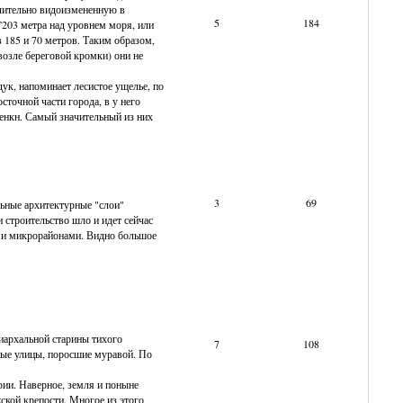
чительно видоизмененную в
5
184
”203 метра над уровнем моря, или
 185 и 70 метров. Таким образом,
возле береговой кромки) они не
ук, напоминает лесистое ущелье, по
сточной части города, в у него
енкн. Самый значительный из них
3
69
льные архитектурные "слои"
 строительство шло и идет сейчас
ыми микрорайонами. Видно большое
триархальной старины тихого
7
108
ные улицы, поросшие муравой. По
рии. Наверное, земля и поныне
ской крепости. Многое из этого