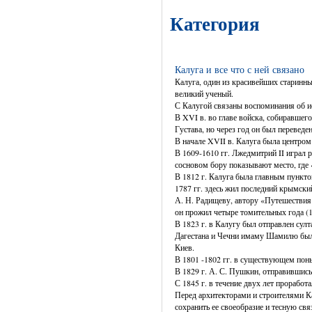
Категория
Калуга и все что с ней связано
Калуга, один из красивейших старинны
великий ученый.
С Калугой связаны воспоминания об и
В XVI в. во главе войска, собиравшег
Густава, но через год он был переведен
В начале XVII в. Калуга была центром
В 1609-1610 гг. Лжедмитрий II играл
сосновом бору показывают место, где
В 1812 г. Калуга была главным пункт
1787 гг. здесь жил последний крымск
А. Н. Радищеву, автору «Путешествия 
он прожил четыре томительных года (1
В 1823 г. в Калугу был отправлен су
Дагестана и Чечни имаму Шамилю был п
Киев.
В 1801 -1802 гг. в существующем поны
В 1829 г. А. С. Пушкин, отправившись
С 1845 г. в течение двух лет прорабо
Перед архитекторами и строителями К
сохранить ее своеобразие и тесную свя