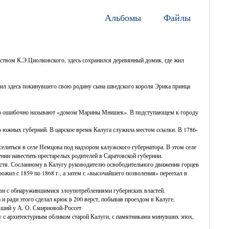
Альбомы
Файлы
еством К.Э.Циолковского, здесь сохранился деревянный домик, где жил
елил здесь покинувшего свою родину сына шведского короля Эрика принца
часто ошибочно называют «домом Марины Мнишек». В подступающем к городу
з южных губерний. В царское время Калуга служила местом ссылки. В 1786-
елиться в селе Немцова под надзором калужского губернатора. В этом селе
ении навестить престарелых родителей в Саратовской губернии.
устя. Сосланному в Калугу руководителю освободительного движения горцев
ил с 1859 по 1868 г., а затем с «высочайшего позволения» переехал в
вязи с обнаружившимися злоупотреблениями губернских властей.
 и ради этого сделал крюк в 200 верст, побывав проездом в Калуге.
авший у А. О. Смирновой-Россет
ку с архитектурным обликом старой Калуги, с памятниками минувших эпох,