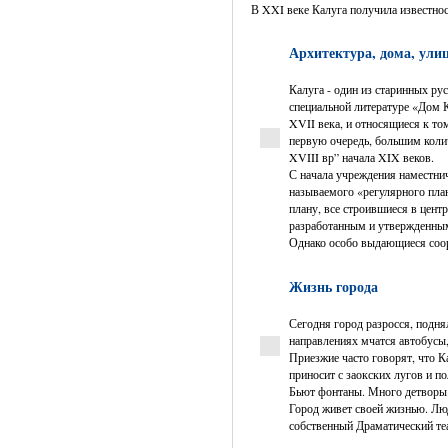
В XXI веке Калуга получила известнос
Архитектура, дома, ули
Калуга - один из старинных ру
специальной литературе «Дом 
XVII века, и относящиеся к то
первую очередь, большим коли
XVIII вр” начала XIX веков.
С начала учреждения наместни
называемого «регулярного план
плану, все строившиеся в цент
разработанным и утвержденны
Однако особо выдающиеся соор
Жизнь города
Сегодня город разросся, подн
направлениях мчатся автобусы
Приезжие часто говорят, что К
приносит с заокских лугов и пол
Бьют фонтаны. Много детворы
Город живет своей жизнью. Люд
собственный Драматический те