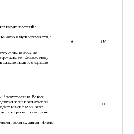
 как широко известный в
ный облик Калуги определяется, в
6
159
ому, он был автором так
строительстве». Согласно этому
и и выполненными по специально
м, благоустроенным. Во всех
днялись зеленые ветви тополей.
1
11
здают тенистые аллеи, ветер
еде. В скверах на газонах цветы.
торанов, торговых центров. Имеется