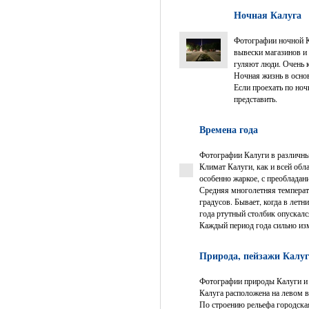
Ночная Калуга
Фотографии ночной Ка
вывески магазинов и 
гуляют люди. Очень 
Ночная жизнь в основ
Если проехать по но
представить.
Времена года
Фотографии Калуги в различные
Климат Калуги, как и всей обл
особенно жаркое, с преобладан
Средняя многолетняя температу
градусов. Бывает, когда в лет
года ртутный столбик опускалс
Каждый период года сильно изм
Природа, пейзажи Калуги
Фотографии природы Калуги и 
Калуга расположена на левом 
По строению рельефа городская