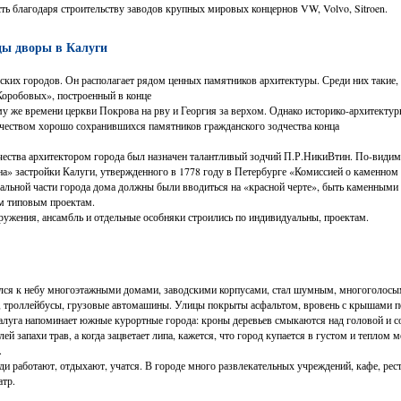
ть благодаря строительству заводов крупных мировых концернов VW, Volvo, Sitroen.
цы дворы в Калуги
сских городов. Он располагает рядом ценных памятников архитектуры. Среди них такие,
Коробовых», построенный в конце
му же времени церкви Покрова на рву и Георгия за верхом. Однако историко-архитектур
чеством хорошо сохранившихся памятников гражданского зодчества конца
чества архитектором города был назначен талантливый зодчий П.Р.НикиВ­тин. По-видим
а» застройки Калуги, утвержденного в 1778 году в Петербурге «Комиссией о каменном 
ральной части города дома должны были вводиться на «красной черте», быть каменным
м типовым проектам.
ужения, ансамбль и отдельные особняки строились по индивидуальны, проектам.
ялся к небу многоэтажными домами, заводскими корпусами, стал шумным, многоголосы
, троллейбусы, грузовые автомашины. Улицы покрыты асфальтом, вровень с крышами по
алуга напоминает южные курортные города: кроны деревьев смыкаются над головой и со
ей запахи трав, а когда зацветает липа, кажется, что город купается в густом и теплом м
.
и работают, отдыхают, учатся. В городе много развлекательных учреждений, кафе, рес
атр.