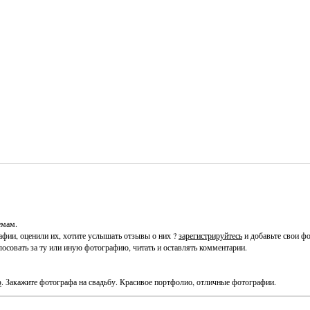
и
Часто просматриваемые
Лучшие по рейтингу
Избран
емам.
фии, оценили их, хотите услышать отзывы о них ?
зарегистрируйтесь
и добавьте свои фо
осовать за ту или иную фотографию, читать и оставлять комментарии.
ф
. Закажите фотографа на свадьбу. Красивое портфолио, отличные фотографии.