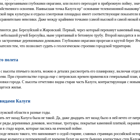
ми, прорезанными глубокими оврагами, или полого переходит в прибрежную пойму, зна
зяйственного освоения. Наивысшая точка Калуги вр” основание телевизионной вышкивр
кой парк культуры и отдыха (смотровая площадка) имеет соответствующие показатели в
 сравнительно невелики. Даже между крайними точками (самой высокой и самой низкой 
яются два: Березуйский и Жировский. Первый, через который перекинут каменный виад
я небольшой ручей Березуйка, ныне упрятанный в бетонную трубу. Второй находится в во
но застроенные деревянными домиками. Глубокими оврагами прорезан и крутой берег Яч
ателен тем, что позволяет судить о геологическом строении городской территории.
го полета
 с высоты птичьего полета, можно в деталях рассмотреть его планировку, включая отде
ени. При строительстве города еще с петровских времен применялся генеральный план, и
ировки города. С высоты отчетливо видна старая часть Калуги, контрастирующая с нов
щегося жилья.
 видами Калуги
лужской области в разные годы.
ать лет назад Калуга была не такой. Да, даже двадцать лет назад было в ней нечто от па
ые ряды деревянных домиков, мостовые, тротуары, покрытые каменной плиткой, окраин
 в стадо коров, которые паслись на яченской пойме.
де немало такого, что напоминает о седой старине, славных страницах российской исто
вые кольчуги и потемневший от времени булат на месте бывших крепостных стен Калуж