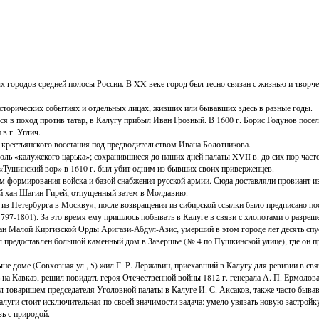
х городов средней полосы России. В XX веке город был тесно связан с жизнью и творч
сторических событиях и отдельных лицах, живших или бывавших здесь в разные годы.
ося в поход против татар, в Калугу прибыл Иван Грозный. В 1600 г. Борис Годунов пос
 в г. Углич.
 крестьянского восстания под предводительством Ивана Болотникова.
 роль «калужского царька»; сохранившиеся до наших дней палаты XVII в. до сих пор 
 «Тушинский вор» в 1610 г. был убит одним из бывших своих приверженцев.
ом формирования войска и базой снабжения русской армии. Сюда доставляли провиант и
ий хан Шагин Гирей, отпущенный затем в Молдавию.
из Петербурга в Москву», после возвращения из сибирской ссылки было предписано пос
797-1801). За это время ему пришлось побывать в Калуге в связи с хлопотами о разреш
лтан Малой Киргизской Орды Аригази-Абдул-Азис, умерший в этом городе лет десять сп
редоставлен большой каменный дом в Завершье (№ 4 по Пушкинской улице), где он прож
не доме (Совхозная ул., 5) жил Г. Р. Державин, приехавший в Калугу для ревизии в с
 на Кавказ, решил повидать героя Отечественной войны 1812 г. генерала А. П. Ермолова
тал товарищем председателя Уголовной палаты в Калуге И. С. Аксаков, также часто быв
алуги стоит исключительная по своей значимости задача: умело увязать новую застрой
зь с природой.