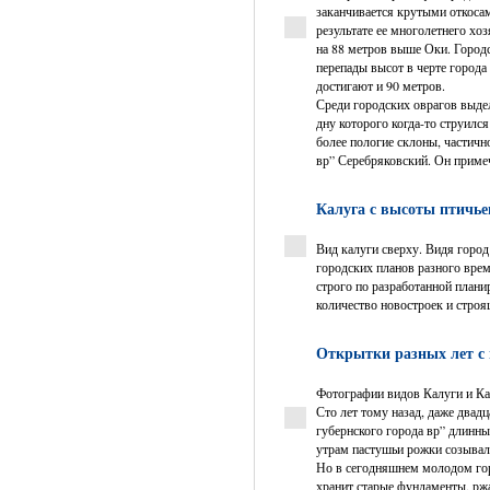
заканчивается крутыми откоса
результате ее многолетнего хо
на 88 метров выше Оки. Городс
перепады высот в черте города
достигают и 90 метров.
Среди городских оврагов выдел
дну которого когда-то струилс
более пологие склоны, частич
вр” Серебряковский. Он примеч
Калуга с высоты птичье
Вид калуги сверху. Видя город
городских планов разного врем
строго по разработанной план
количество новостроек и строя
Открытки разных лет с
Фотографии видов Калуги и Ка
Сто лет тому назад, даже двадц
губернского города вр” длинн
утрам пастушьи рожки созывали
Но в сегодняшнем молодом горо
хранит старые фундаменты, ржа