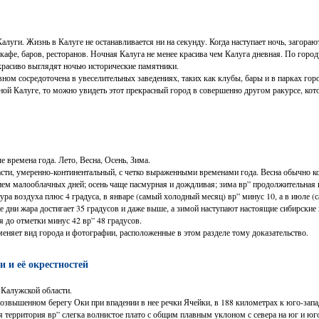
луги. Жизнь в Калуге не останавливается ни на секунду. Когда наступает ночь, загора
кафе, баров, ресторанов. Ночная Калуга не менее красива чем Калуга дневная. По горо
красиво выглядят ночью исторические памятники.
ном сосредоточена в увеселительных заведениях, таких как клубы, бары и в парках горо
чной Калуге, то можно увидеть этот прекрасный город в совершенно другом ракурсе, к
 времена года. Лето, Весна, Осень, Зима.
асти, умеренно-континентальный, с четко выраженными временами года. Весна обычно кор
ием малооблачных дней; осень чаще пасмурная и дождливая; зима вр” продолжительная 
ра воздуха плюс 4 градуса, в январе (самый холодный месяц) вр” минус 10, а в июле (
ние дни жара достигает 35 градусов и даже выше, а зимой наступают настоящие сибирские
я до отметки минус 42 вр” 48 градусов.
еняет вид города и фотографии, расположенные в этом разделе тому доказательство.
 и её окрестностей
Калужской области.
возвышенном берегу Оки при впадении в нее речки Ячейки, в 188 километрах к юго-зап
 территория вр” слегка волнистое плато с общим плавным уклоном с севера на юг и юго