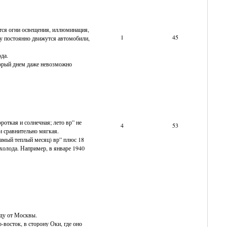
ются огни освещения, иллюминация,
1
45
ду постоянно движутся автомобили,
да.
оторый днем даже невозможно
откая и солнечная; лето вр” не
4
53
и сравнительно мягкая.
самый теплый месяц) вр” плюс 18
 холода. Например, в январе 1940
аду от Москвы.
-восток, в сторону Оки, где оно