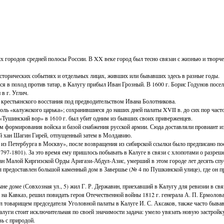
х городов средней полосы России. В XX веке город был тесно связан с жизнью и творч
сторических событиях и отдельных лицах, живших или бывавших здесь в разные годы.
ося в поход против татар, в Калугу прибыл Иван Грозный. В 1600 г. Борис Годунов пос
 в г. Углич.
 крестьянского восстания под предводительством Ивана Болотникова.
 роль «калужского царька»; сохранившиеся до наших дней палаты XVII в. до сих пор 
 «Тушинский вор» в 1610 г. был убит одним из бывших своих приверженцев.
ом формирования войска и базой снабжения русской армии. Сюда доставляли провиант и
ий хан Шагин Гирей, отпущенный затем в Молдавию.
из Петербурга в Москву», после возвращения из сибирской ссылки было предписано пос
797-1801). За это время ему пришлось побывать в Калуге в связи с хлопотами о разреш
лтан Малой Киргизской Орды Аригази-Абдул-Азис, умерший в этом городе лет десять сп
редоставлен большой каменный дом в Завершье (№ 4 по Пушкинской улице), где он прож
не доме (Совхозная ул., 5) жил Г. Р. Державин, приехавший в Калугу для ревизии в с
 на Кавказ, решил повидать героя Отечественной войны 1812 г. генерала А. П. Ермолова
тал товарищем председателя Уголовной палаты в Калуге И. С. Аксаков, также часто быв
алуги стоит исключительная по своей значимости задача: умело увязать новую застрой
зь с природой.