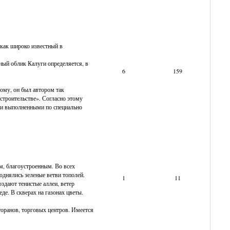
 как широко известный в
ный облик Калуги определяется, в
6
159
ому, он был автором так
строительстве». Согласно этому
и и выполненными по специально
м, благоустроенным. Во всех
днялись зеленые ветви тополей.
1
11
здают тенистые аллеи, ветер
еде. В скверах на газонах цветы.
торанов, торговых центров. Имеется