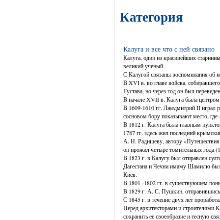
Категория
Калуга и все что с ней связано
Калуга, один из красивейших старинны
великий ученый.
С Калугой связаны воспоминания об и
В XVI в. во главе войска, собиравшег
Густава, но через год он был переведен
В начале XVII в. Калуга была центром
В 1609-1610 гг. Лжедмитрий II играл
сосновом бору показывают место, где
В 1812 г. Калуга была главным пункт
1787 гг. здесь жил последний крымск
А. Н. Радищеву, автору «Путешествия 
он прожил четыре томительных года (1
В 1823 г. в Калугу был отправлен су
Дагестана и Чечни имаму Шамилю был п
Киев.
В 1801 -1802 гг. в существующем поны
В 1829 г. А. С. Пушкин, отправившись
С 1845 г. в течение двух лет прорабо
Перед архитекторами и строителями К
сохранить ее своеобразие и тесную свя