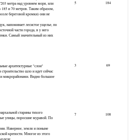
5
184
”203 метра над уровнем моря, или
 185 и 70 метров. Таким образом,
возле береговой кромки) они не
ук, напоминает лесистое ущелье, по
сточной части города, в у него
енкн. Самый значительный из них
3
69
льные архитектурные "слои"
 строительство шло и идет сейчас
ыми микрорайонами. Видно большое
триархальной старины тихого
7
108
ные улицы, поросшие муравой. По
рии. Наверное, земля и поныне
ской крепости. Многое из этого
азделе.