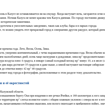
нь в Калуге не останавливается ни на секунду. Когда наступает ночь, загораются огни
оранов. Ночная Калуга не менее красива чем Калуга дневная. По городу постоянно движ
 исторические памятники.
доточена в увеселительных заведениях, таких как клубы, бары и в парках города.
е, то можно увидеть этот прекрасный город в совершенно другом ракурсе, который дне
 времена года. Лето, Весна, Осень, Зима.
асти, умеренно-континентальный, с четко выраженными временами года. Весна обычно кор
ием малооблачных дней; осень чаще пасмурная и дождливая; зима вр” продолжительная 
ра воздуха плюс 4 градуса, в январе (самый холодный месяц) вр” минус 10, а в июле (
ние дни жара достигает 35 градусов и даже выше, а зимой наступают настоящие сибирские
я до отметки минус 42 вр” 48 градусов.
еняет вид города и фотографии, расположенные в этом разделе тому доказательство.
 и её окрестностей
Калужской области.
возвышенном берегу Оки при впадении в нее речки Ячейки, в 188 километрах к юго-зап
 территория вр” слегка волнистое плато с общим плавным уклоном с севера на юг и юго
ми, прорезанными глубокими оврагами, или полого переходит в прибрежную пойму, зна