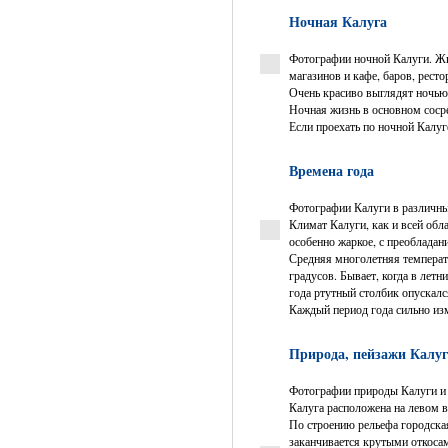
Ночная Калуга
Фотографии ночной Калуги. Жиз
магазинов и кафе, баров, рест
Очень красиво выглядят ночью
Ночная жизнь в основном сосре
Если проехать по ночной Калуг
Времена года
Фотографии Калуги в различные
Климат Калуги, как и всей обл
особенно жаркое, с преобладан
Средняя многолетняя температу
градусов. Бывает, когда в лет
года ртутный столбик опускалс
Каждый период года сильно изм
Природа, пейзажи Калуги
Фотографии природы Калуги и 
Калуга расположена на левом 
По строению рельефа городская
заканчивается крутыми откоса