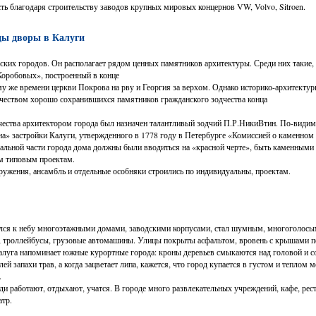
ть благодаря строительству заводов крупных мировых концернов VW, Volvo, Sitroen.
цы дворы в Калуги
сских городов. Он располагает рядом ценных памятников архитектуры. Среди них такие,
Коробовых», построенный в конце
му же времени церкви Покрова на рву и Георгия за верхом. Однако историко-архитектур
чеством хорошо сохранившихся памятников гражданского зодчества конца
чества архитектором города был назначен талантливый зодчий П.Р.НикиВ­тин. По-видим
а» застройки Калуги, утвержденного в 1778 году в Петербурге «Комиссией о каменном 
ральной части города дома должны были вводиться на «красной черте», быть каменным
м типовым проектам.
ужения, ансамбль и отдельные особняки строились по индивидуальны, проектам.
ялся к небу многоэтажными домами, заводскими корпусами, стал шумным, многоголосы
, троллейбусы, грузовые автомашины. Улицы покрыты асфальтом, вровень с крышами по
алуга напоминает южные курортные города: кроны деревьев смыкаются над головой и со
ей запахи трав, а когда зацветает липа, кажется, что город купается в густом и теплом м
.
и работают, отдыхают, учатся. В городе много развлекательных учреждений, кафе, рес
атр.