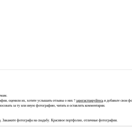
и
Часто просматриваемые
Лучшие по рейтингу
Избран
емам.
фии, оценили их, хотите услышать отзывы о них ?
зарегистрируйтесь
и добавьте свои фо
осовать за ту или иную фотографию, читать и оставлять комментарии.
ф
. Закажите фотографа на свадьбу. Красивое портфолио, отличные фотографии.