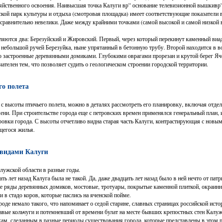
зяйственного освоения. Наивысшая точка Калуги вр” основание телевизионной вышкивр
кой парк культуры и отдыха (смотровая площадка) имеет соответствующие показатели в
 сравнительно невелики. Даже между крайними точками (самой высокой и самой низкой 
яются два: Березуйский и Жировский. Первый, через который перекинут каменный виад
я небольшой ручей Березуйка, ныне упрятанный в бетонную трубу. Второй находится в во
но застроенные деревянными домиками. Глубокими оврагами прорезан и крутой берег Яч
ателен тем, что позволяет судить о геологическом строении городской территории.
го полета
 с высоты птичьего полета, можно в деталях рассмотреть его планировку, включая отде
ени. При строительстве города еще с петровских времен применялся генеральный план, и
ировки города. С высоты отчетливо видна старая часть Калуги, контрастирующая с нов
щегося жилья.
 видами Калуги
лужской области в разные годы.
ать лет назад Калуга была не такой. Да, даже двадцать лет назад было в ней нечто от па
ые ряды деревянных домиков, мостовые, тротуары, покрытые каменной плиткой, окраин
 в стадо коров, которые паслись на яченской пойме.
де немало такого, что напоминает о седой старине, славных страницах российской исто
вые кольчуги и потемневший от времени булат на месте бывших крепостных стен Калуж
ам, сделанным в разные периоды существования города, которые представлены в этом р