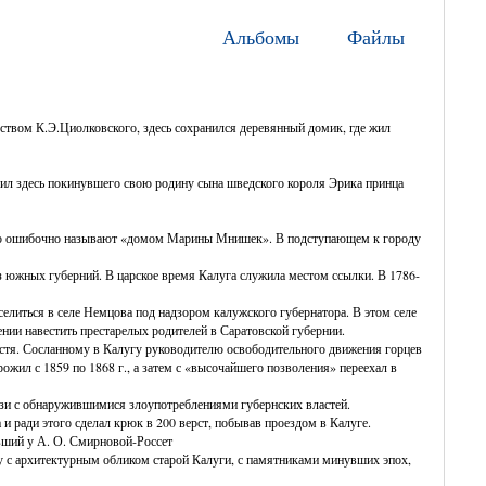
Альбомы
Файлы
еством К.Э.Циолковского, здесь сохранился деревянный домик, где жил
елил здесь покинувшего свою родину сына шведского короля Эрика принца
часто ошибочно называют «домом Марины Мнишек». В подступающем к городу
з южных губерний. В царское время Калуга служила местом ссылки. В 1786-
елиться в селе Немцова под надзором калужского губернатора. В этом селе
ении навестить престарелых родителей в Саратовской губернии.
устя. Сосланному в Калугу руководителю освободительного движения горцев
ил с 1859 по 1868 г., а затем с «высочайшего позволения» переехал в
вязи с обнаружившимися злоупотреблениями губернских властей.
 и ради этого сделал крюк в 200 верст, побывав проездом в Калуге.
авший у А. О. Смирновой-Россет
ку с архитектурным обликом старой Калуги, с памятниками минувших эпох,