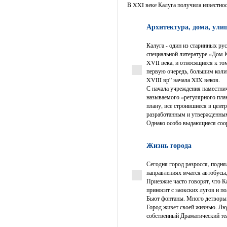
В XXI веке Калуга получила известнос
Архитектура, дома, ули
Калуга - один из старинных ру
специальной литературе «Дом 
XVII века, и относящиеся к то
первую очередь, большим коли
XVIII вр” начала XIX веков.
С начала учреждения наместни
называемого «регулярного план
плану, все строившиеся в цент
разработанным и утвержденны
Однако особо выдающиеся соор
Жизнь города
Сегодня город разросся, подн
направлениях мчатся автобусы
Приезжие часто говорят, что К
приносит с заокских лугов и пол
Бьют фонтаны. Много детворы
Город живет своей жизнью. Люд
собственный Драматический те