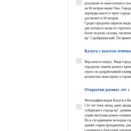
результате ее многолетнего хо
на 88 метров выше Оки. Городс
перепады высот в черте города
достигают и 90 метров.
Среди городских оврагов выдел
дну которого когда-то струилс
более пологие склоны, частич
вр” Серебряковский. Он примеч
Калуга с высоты птичье
Вид калуги сверху. Видя город
городских планов разного врем
строго по разработанной план
количество новостроек и строя
Открытки разных лет с
Фотографии видов Калуги и Ка
Сто лет тому назад, даже двадц
губернского города вр” длинн
утрам пастушьи рожки созывали
Но в сегодняшнем молодом горо
хранит старые фундаменты, ржа
сохранилось благодаря открытк