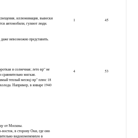
 освещения, иллюминация, вывески
1
45
утся автомобили, гуляют люди.
м даже невозможно представить.
откая и солнечная; лето вр” не
4
53
и сравнительно мягкая.
самый теплый месяц) вр” плюс 18
 холода. Например, в январе 1940
аду от Москвы.
-восток, в сторону Оки, где оно
чительно видоизмененную в