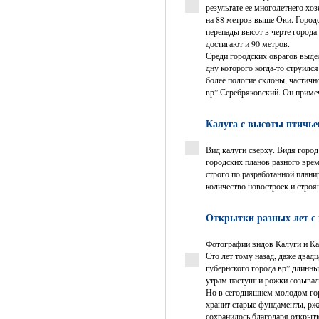
результате ее многолетнего хо
на 88 метров выше Оки. Городс
перепады высот в черте города
достигают и 90 метров.
Среди городских оврагов выдел
дну которого когда-то струилс
более пологие склоны, частич
вр” Серебряковский. Он примеч
Калуга с высоты птичье
Вид калуги сверху. Видя город
городских планов разного врем
строго по разработанной план
количество новостроек и строя
Открытки разных лет с
Фотографии видов Калуги и Ка
Сто лет тому назад, даже двадц
губернского города вр” длинн
утрам пастушьи рожки созывали
Но в сегодняшнем молодом горо
хранит старые фундаменты, ржа
сохранилось благодаря открытк