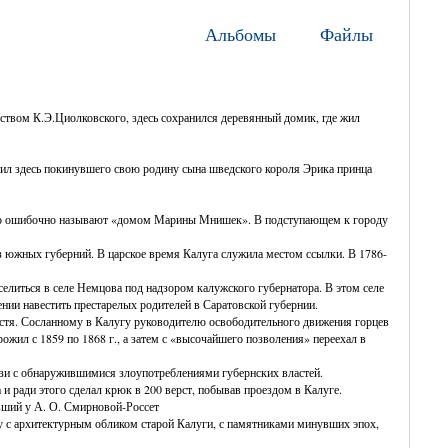
Альбомы
Файлы
еством К.Э.Циолковского, здесь сохранился деревянный домик, где жил
елил здесь покинувшего свою родину сына шведского короля Эрика принца
часто ошибочно называют «домом Марины Мнишек». В подступающем к городу
з южных губерний. В царское время Калуга служила местом ссылки. В 1786-
елиться в селе Немцова под надзором калужского губернатора. В этом селе
ении навестить престарелых родителей в Саратовской губернии.
устя. Сосланному в Калугу руководителю освободительного движения горцев
ил с 1859 по 1868 г., а затем с «высочайшего позволения» переехал в
вязи с обнаружившимися злоупотреблениями губернских властей.
 и ради этого сделал крюк в 200 верст, побывав проездом в Калуге.
авший у А. О. Смирновой-Россет
ку с архитектурным обликом старой Калуги, с памятниками минувших эпох,