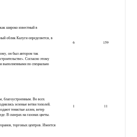
 как широко известный в
ный облик Калуги определяется, в
6
159
ому, он был автором так
строительстве». Согласно этому
и и выполненными по специально
м, благоустроенным. Во всех
днялись зеленые ветви тополей.
1
11
здают тенистые аллеи, ветер
еде. В скверах на газонах цветы.
торанов, торговых центров. Имеется