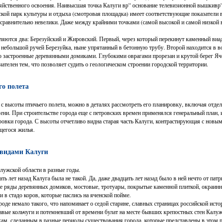
зяйственного освоения. Наивысшая точка Калуги вр” основание телевизионной вышкивр
кой парк культуры и отдыха (смотровая площадка) имеет соответствующие показатели в
 сравнительно невелики. Даже между крайними точками (самой высокой и самой низкой 
яются два: Березуйский и Жировский. Первый, через который перекинут каменный виад
я небольшой ручей Березуйка, ныне упрятанный в бетонную трубу. Второй находится в во
но застроенные деревянными домиками. Глубокими оврагами прорезан и крутой берег Яч
ателен тем, что позволяет судить о геологическом строении городской территории.
го полета
 с высоты птичьего полета, можно в деталях рассмотреть его планировку, включая отде
ени. При строительстве города еще с петровских времен применялся генеральный план, и
ировки города. С высоты отчетливо видна старая часть Калуги, контрастирующая с нов
щегося жилья.
 видами Калуги
лужской области в разные годы.
ать лет назад Калуга была не такой. Да, даже двадцать лет назад было в ней нечто от па
ые ряды деревянных домиков, мостовые, тротуары, покрытые каменной плиткой, окраин
 в стадо коров, которые паслись на яченской пойме.
де немало такого, что напоминает о седой старине, славных страницах российской исто
вые кольчуги и потемневший от времени булат на месте бывших крепостных стен Калуж
ам, сделанным в разные периоды существования города, которые представлены в этом р