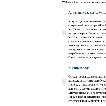
В XXI веке Калуга получила известнос
Архитектура, дома, ули
Калуга - один из старинных ру
специальной литературе «Дом 
XVII века, и относящиеся к то
первую очередь, большим коли
XVIII вр” начала XIX веков.
С начала учреждения наместни
называемого «регулярного план
плану, все строившиеся в цент
разработанным и утвержденны
Однако особо выдающиеся соор
Жизнь города
Сегодня город разросся, подн
направлениях мчатся автобусы
Приезжие часто говорят, что К
приносит с заокских лугов и пол
Бьют фонтаны. Много детворы
Город живет своей жизнью. Люд
собственный Драматический те