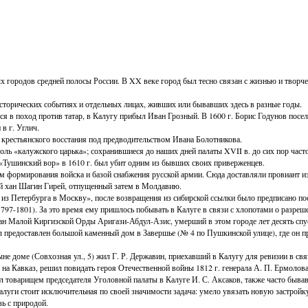
х городов средней полосы России. В XX веке город был тесно связан с жизнью и творч
сторических событиях и отдельных лицах, живших или бывавших здесь в разные годы.
ося в поход против татар, в Калугу прибыл Иван Грозный. В 1600 г. Борис Годунов пос
 в г. Углич.
 крестьянского восстания под предводительством Ивана Болотникова.
 роль «калужского царька»; сохранившиеся до наших дней палаты XVII в. до сих пор 
 «Тушинский вор» в 1610 г. был убит одним из бывших своих приверженцев.
ом формирования войска и базой снабжения русской армии. Сюда доставляли провиант и
ий хан Шагин Гирей, отпущенный затем в Молдавию.
из Петербурга в Москву», после возвращения из сибирской ссылки было предписано пос
797-1801). За это время ему пришлось побывать в Калуге в связи с хлопотами о разреш
лтан Малой Киргизской Орды Аригази-Абдул-Азис, умерший в этом городе лет десять сп
редоставлен большой каменный дом в Завершье (№ 4 по Пушкинской улице), где он прож
не доме (Совхозная ул., 5) жил Г. Р. Державин, приехавший в Калугу для ревизии в с
 на Кавказ, решил повидать героя Отечественной войны 1812 г. генерала А. П. Ермолова
тал товарищем председателя Уголовной палаты в Калуге И. С. Аксаков, также часто быв
алуги стоит исключительная по своей значимости задача: умело увязать новую застрой
зь с природой.