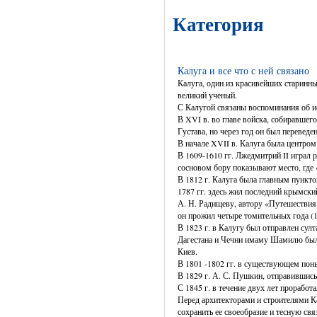
Категория
Калуга и все что с ней связано
Калуга, один из красивейших старинны
великий ученый.
С Калугой связаны воспоминания об и
В XVI в. во главе войска, собиравшег
Густава, но через год он был переведен
В начале XVII в. Калуга была центром
В 1609-1610 гг. Лжедмитрий II играл
сосновом бору показывают место, где
В 1812 г. Калуга была главным пункт
1787 гг. здесь жил последний крымск
А. Н. Радищеву, автору «Путешествия 
он прожил четыре томительных года (1
В 1823 г. в Калугу был отправлен су
Дагестана и Чечни имаму Шамилю был п
Киев.
В 1801 -1802 гг. в существующем поны
В 1829 г. А. С. Пушкин, отправившись
С 1845 г. в течение двух лет прорабо
Перед архитекторами и строителями К
сохранить ее своеобразие и тесную свя