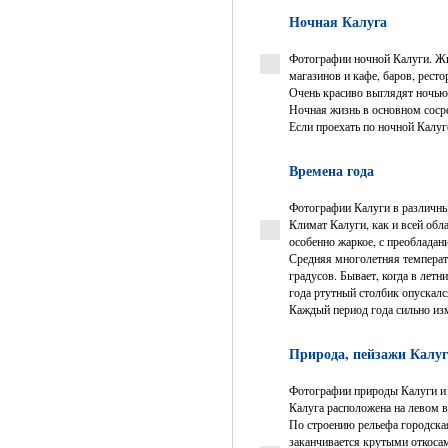
Ночная Калуга
Фотографии ночной Калуги. Жиз
магазинов и кафе, баров, рест
Очень красиво выглядят ночью
Ночная жизнь в основном сосре
Если проехать по ночной Калуг
Времена года
Фотографии Калуги в различные
Климат Калуги, как и всей обл
особенно жаркое, с преобладан
Средняя многолетняя температу
градусов. Бывает, когда в лет
года ртутный столбик опускалс
Каждый период года сильно изм
Природа, пейзажи Калуги
Фотографии природы Калуги и 
Калуга расположена на левом 
По строению рельефа городская
заканчивается крутыми откоса