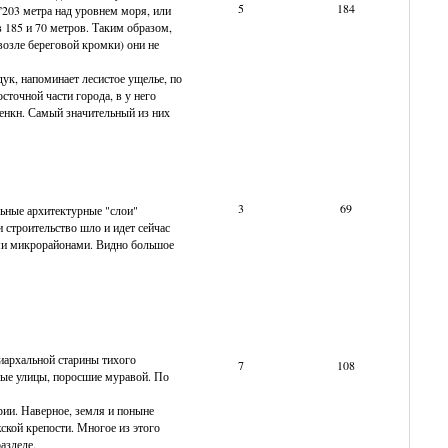
5
184
”203 метра над уровнем моря, или
 185 и 70 метров. Таким образом,
возле береговой кромки) они не
ук, напоминает лесистое ущелье, по
сточной части города, в у него
енкн. Самый значительный из них
3
69
льные архитектурные "слои"
 строительство шло и идет сейчас
ыми микрорайонами. Видно большое
триархальной старины тихого
7
108
ные улицы, поросшие муравой. По
рии. Наверное, земля и поныне
ской крепости. Многое из этого
азделе.