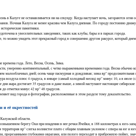
нь в Калуге не останавливается ни на секунду. Когда наступает ночь, загораются огни
оранов. Ночная Калуга не менее красива чем Калуга дневная. По городу постоянно движ
 исторические памятники.
доточена в увеселительных заведениях, таких как клубы, бары и в парках города.
е, то можно увидеть этот прекрасный город в совершенно другом ракурсе, который дне
 времена года. Лето, Весна, Осень, Зима.
асти, умеренно-континентальный, с четко выраженными временами года. Весна обычно кор
ием малооблачных дней; осень чаще пасмурная и дождливая; зима вр” продолжительная 
ра воздуха плюс 4 градуса, в январе (самый холодный месяц) вр” минус 10, а в июле (
ние дни жара достигает 35 градусов и даже выше, а зимой наступают настоящие сибирские
я до отметки минус 42 вр” 48 градусов.
еняет вид города и фотографии, расположенные в этом разделе тому доказательство.
 и её окрестностей
Калужской области.
возвышенном берегу Оки при впадении в нее речки Ячейки, в 188 километрах к юго-зап
 территория вр” слегка волнистое плато с общим плавным уклоном с севера на юг и юго
ми, прорезанными глубокими оврагами, или полого переходит в прибрежную пойму, зна