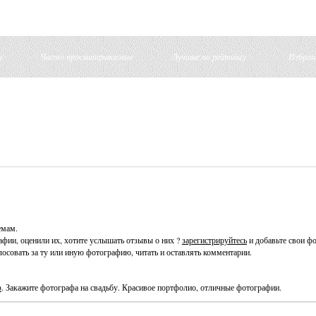
и
Часто просматриваемые
Лучшие по рейтингу
Избран
емам.
фии, оценили их, хотите услышать отзывы о них ?
зарегистрируйтесь
и добавьте свои фо
осовать за ту или иную фотографию, читать и оставлять комментарии.
ф
. Закажите фотографа на свадьбу. Красивое портфолио, отличные фотографии.