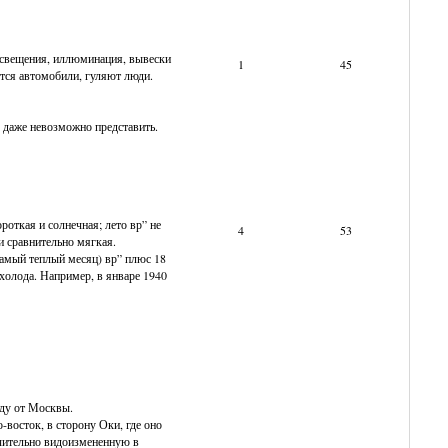
 освещения, иллюминация, вывески
1
45
утся автомобили, гуляют люди.
м даже невозможно представить.
откая и солнечная; лето вр” не
4
53
и сравнительно мягкая.
самый теплый месяц) вр” плюс 18
 холода. Например, в январе 1940
аду от Москвы.
-восток, в сторону Оки, где оно
чительно видоизмененную в