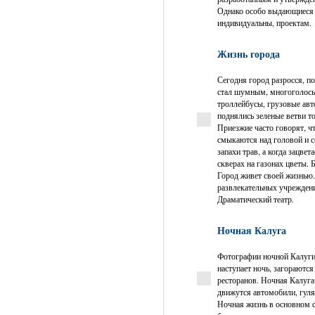
Однако особо выдающиеся 
индивидуальны, проектам.
Жизнь города
Сегодня город разросся, п
стал шумным, многоголосы
троллейбусы, грузовые ав
поднялись зеленые ветви т
Приезжие часто говорят, ч
смыкаются над головой и со
запахи трав, а когда зацвет
скверах на газонах цветы.
Город живет своей жизнью.
развлекательных учреждени
Драматический театр.
Ночная Калуга
Фотографии ночной Калуги.
наступает ночь, загораютс
ресторанов. Ночная Калуга
движутся автомобили, гуля
Ночная жизнь в основном с