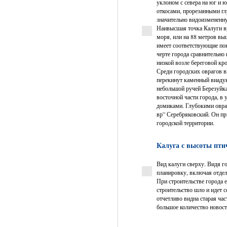
уклоном с севера на юг и ю
откосами, прорезанными г
значительно видоизмененну
Наивысшая точка Калуги в
моря, или на 88 метров вы
имеет соответствующие пок
черте города сравнительно
низкой возле береговой кро
Среди городских оврагов в
перекинут каменный виадук,
небольшой ручей Березуйка
восточной части города, в
домиками. Глубокими овраг
вр” Серебряковский. Он пр
городской территории.
Калуга с высоты пти
Вид калуги сверху. Видя го
планировку, включая отдел
При строительстве города 
строительство шло и идет 
отчетливо видна старая ча
большое количество новост