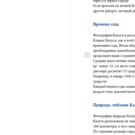
бары и в парках города.
Если проехать по ночной К
другом ракурсе, который д
Времена года
Фотографии Калуги в разли
Климат Калуги, как и всей
временами года. Весна обыч
преобладанием малооблачны
продолжительная и сравнит
Средняя многолетняя темпе
вр” минус 10, а в июле (са
дни жара достигает 35 гра
Например, в январе 1940 г
градусов.
Каждый период года сильно
разделе тому доказательств
Природа, пейзажи Кал
Фотографии природы Калуг
Калуга расположена на лев
188 километрах к юго-запа
По строению рельефа город