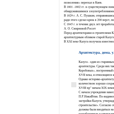
позволения» переехал в Киев.
В 1801 -1802 гг. в существующем поны
обнаружившимися злоупотреблениями 
В 1829 г. А. С. Пушкин, отправившись
ради этого сделал крюк в 200 верст, п
С 1845 г. в течение двух лет прорабо
А. О. Смирновой-Россет
Перед архитекторами и строителями Ка
архитектурным обликом старой Калуги,
В XXI веке Калуга получила известнос
Архитектура, дома, 
Калуга - один из старинны
архитектуры. Среди них та
Коробовых», построенный 
XVII века, и относящиеся 
Однако историко-архитекту
количеством хорошо сохра
XVIII вр” начала XIX веко
С начала учреждения намес
П.Р.НикиВ­тин. По-видимом
застройки Калуги, утвержд
строительстве». Согласно э
должны были вводиться на
разработанным и утвержде