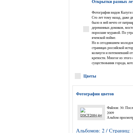
Открытки разных лет
Фотографии видов Калуги и
Сто лет тому назад, даже дв
было в ней нечто от патри
деревянных домиков, мосто
поросшие муравой. По утра
яченской пойме.
Но в сегодняшнем молодом 
страницах российской исто
кольчуги и потемневший от
крепости. Многое из этого
существования города, кот
Цветы
Фотографии цветов
Файлов: 30. Посл
2009
Альбом просмотр
Альбомов: 2 / Страниц: 