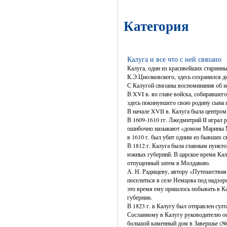
Категория
Калуга и все что с ней связано
Калуга, один из красивейших старинны
К.Э.Циолковского, здесь сохранился д
С Калугой связаны воспоминания об и
В XVI в. во главе войска, собиравшег
здесь покинувшего свою родину сына ш
В начале XVII в. Калуга была центром
В 1609-1610 гг. Лжедмитрий II играл 
ошибочно называют «домом Марины Мн
в 1610 г. был убит одним из бывших с
В 1812 г. Калуга была главным пункт
южных губерний. В царское время Кал
отпущенный затем в Молдавию.
А. Н. Радищеву, автору «Путешествия
поселиться в селе Немцова под надзор
это время ему пришлось побывать в Ка
губернии.
В 1823 г. в Калугу был отправлен сул
Сосланному в Калугу руководителю о
большой каменный дом в Завершье (№ 4