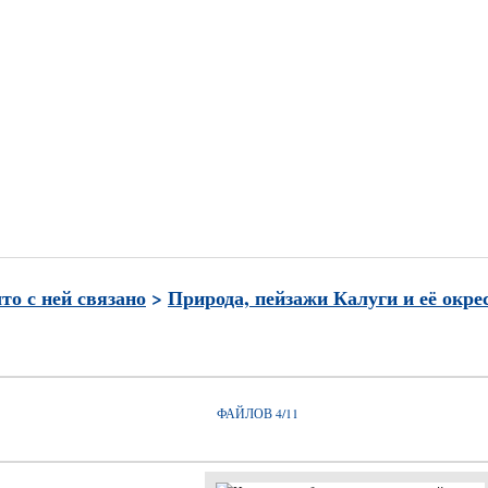
и
Часто просматриваемые
Лучшие по рейтингу
Избран
что с ней связано
>
Природа, пейзажи Калуги и её окре
ФАЙЛОВ 4/11