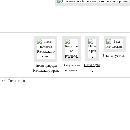
Река калужская.
Окно в рай
Калуга и ее
Тихая природа
.
природа.
Калужского края.
 / 5 - Голосов: 5)