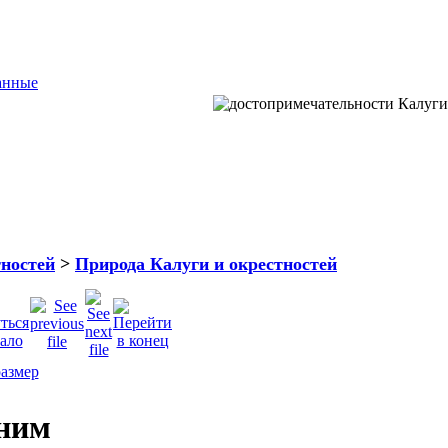
анные
тностей
>
Природа Калуги и окрестностей
тним