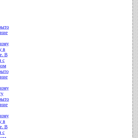
рыто
ние
ному
у в
е. В
и с
лом