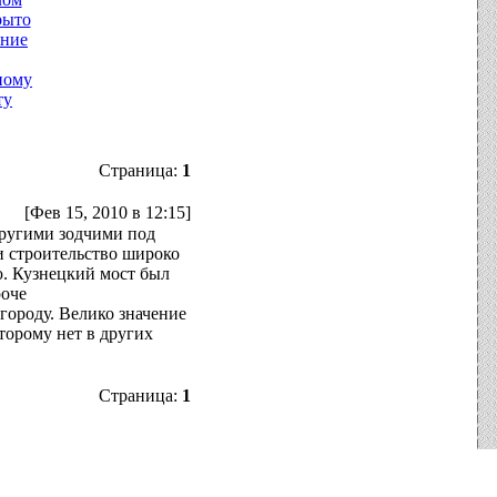
рыто
ние
ному
ту
Страница:
1
[Фев 15, 2010 в 12:15]
другими зодчими под
и строительство широко
ю. Кузнецкий мост был
роче
городу. Велико значение
торому нет в других
Страница:
1