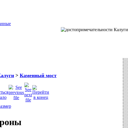
анные
Калуги
>
Каменный мост
ороны