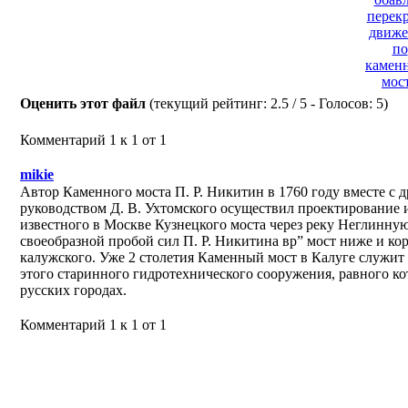
перек
движе
по
камен
мос
Оценить этот файл
(текущий рейтинг: 2.5 / 5 - Голосов: 5)
Комментарий 1 к 1 от 1
mikie
Автор Каменного моста П. Р. Никитин в 1760 году вместе с 
руководством Д. В. Ухтомского осуществил проектирование 
известного в Москве Кузнецкого моста через реку Неглинну
своеобразной пробой сил П. Р. Никитина вр” мост ниже и ко
калужского. Уже 2 столетия Каменный мост в Калуге служит 
этого старинного гидротехнического сооружения, равного ко
русских городах.
Комментарий 1 к 1 от 1