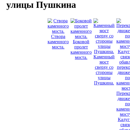
улицы Пушкина
Створа
каменного
Боковой
моста.
пролет
каменного
Каменный
моста.
мост
сверху со
стороны
улицы
Пушкина.
Перек
движе
по
камен
мост
Калуг
связ
обав