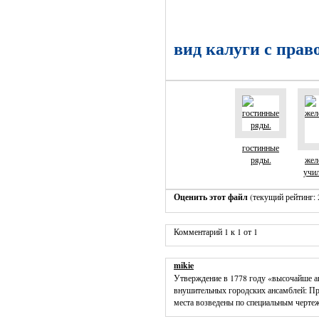
вид калуги с прав
гостинные
ряды.
жел
учил
Оценить этот файл
(текущий рейтинг: 2
Комментарий 1 к 1 от 1
mikie
Утверждение в 1778 году «высочайше ап
внушительных городских ансамблей: Пр
места возведены по специальным черте