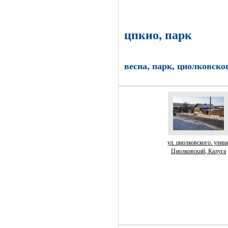
цпкио, парк
весна, парк, циолковско
ул. циолковского. улица
Циолковский, Калуга