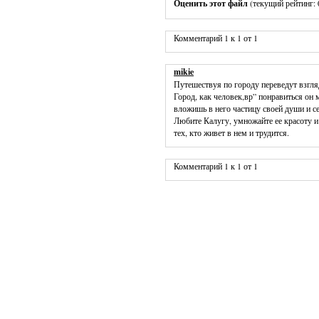
Оценить этот файл
(текущий рейтинг: 0
Комментарий 1 к 1 от 1
mikie
Путешествуя по городу переведут взгля
Город, как человек,вр” понравиться он 
вложишь в него частицу своей души и с
Любите Калугу, умножайте ее красоту и 
тех, кто живет в нем и трудится.
Комментарий 1 к 1 от 1