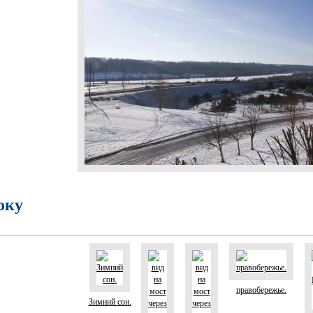
оку
правобережье.
Зимний сон.