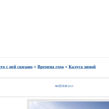
и
Часто просматриваемые
Лучшие по рейтингу
Избран
что с ней связано
>
Времена года
>
Калуга зимой
ФАЙЛОВ 6/13