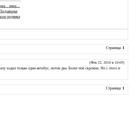
ма... зима....
Подзавалье
коло родника
Страница:
1
[Фев 22, 2010 в 10:05]
лу ходил только один автобус, потом два. Более чем скромно. Но с этого и
Страница:
1