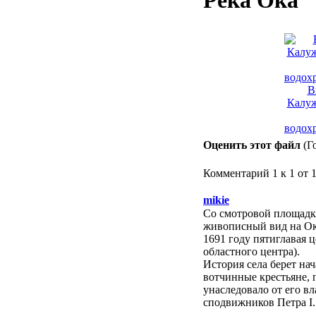
Река Ока
В
Калуж
водох
Оценить этот файл
(Г
Комментарий 1 к 1 от 
mikie
Со смотровой площадки
живописный вид на Оку
1691 году пятиглавая 
областного центра).
История села берет на
вотчинные крестьяне, 
унаследовало от его в
сподвижников Петра I.