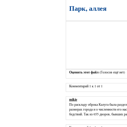
Парк, аллея
Оценить этот файл
(Голосов ещё нет)
Комментарий 1 к 1 от 1
mikie
По раскладу оброка Калуга была раздел
размерах города и о численности его на
бедствий. Так из 655 дворов, бывших р