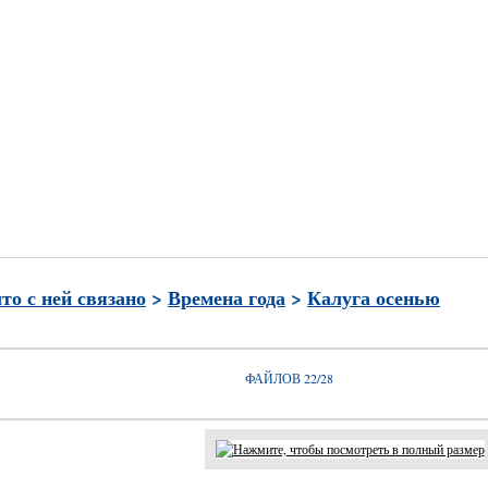
и
Часто просматриваемые
Лучшие по рейтингу
Избран
что с ней связано
>
Времена года
>
Калуга осенью
ФАЙЛОВ 22/28