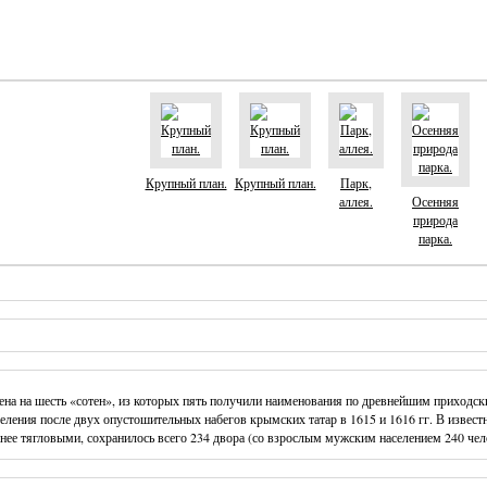
Крупный план.
Крупный план.
Парк,
аллея.
Осенняя
природа
парка.
ена на шесть «сотен», из которых пять получили наименования по древнейшим приходск
селения после двух опустошительных набегов крымских татар в 1615 и 1616 гг. В извес
анее тягловыми, сохранилось всего 234 двора (со взрослым мужским населением 240 чел