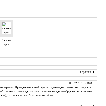
Сказка
парка.
Страница:
1
[Фев 22, 2010 в 10:03]
им церквам. Приведенные в этой переписи данные дают возможность судить о
тной степени можно представить и состояние города до обрушившихся на него
овек), с которых можно было взимать оброк.