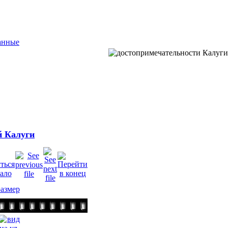
анные
й Калуги