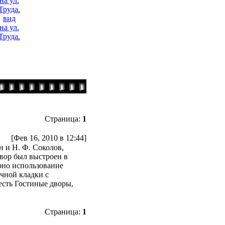
вид
на ул.
Труда.
Страница:
1
[Фев 16, 2010 в 12:44]
 и Н. Ф. Соколов,
вор был выстроен в
рно использование
чной кладки с
есть Гостиные дворы,
Страница:
1