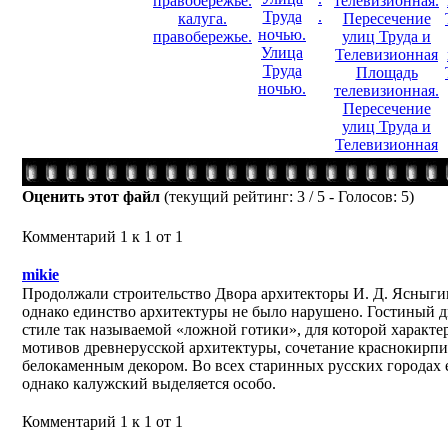
.
калуга.
правобережье.
Улица
Труда
Площадь
ночью.
телевизионная.
Пересечение
улиц Труда и
Телевизионная
Оценить этот файл
(текущий рейтинг: 3 / 5 - Голосов: 5)
Комментарий 1 к 1 от 1
mikie
Продолжали строительство Двора архитекторы И. Д. Ясныгин
однако единство архитектуры не было нарушено. Гостиный д
стиле так называемой «ложной готики», для которой характе
мотивов древнерусской архитектуры, сочетание краснокирпи
белокаменным декором. Во всех старинных русских городах 
однако калужский выделяется особо.
Комментарий 1 к 1 от 1