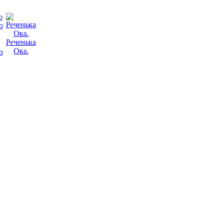
Реченька
Ока.
о