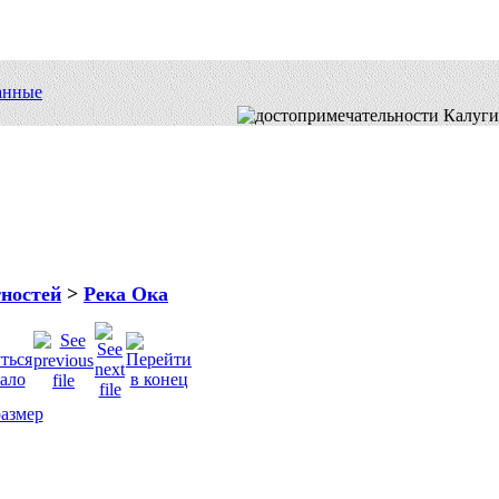
анные
тностей
>
Река Ока