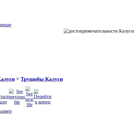
анные
Калуги
>
Трущобы Калуги