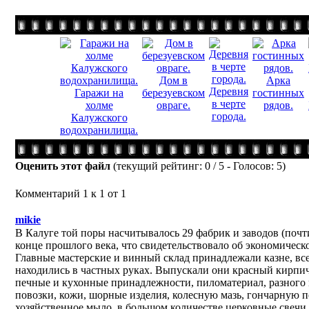
Дом в
Арка
Деревня
Гаражи на
березуевском
гостинных
в черте
холме
овраге.
рядов.
города.
Калужского
водохранилища.
Оценить этот файл
(текущий рейтинг: 0 / 5 - Голосов: 5)
Комментарий 1 к 1 от 1
mikie
В Калуге той поры насчитывалось 29 фабрик и заводов (почти
конце прошлого века, что свидетельствовало об экономическо
Главные мастерские и винный склад принадлежали казне, вс
находились в частных руках. Выпускали они красный кирпич
печные и кухонные принадлежности, пиломатериал, разного
повозки, кожи, шорные изделия, колесную мазь, гончарную по
хозяйственное мыло, в большом количестве церковные свечи