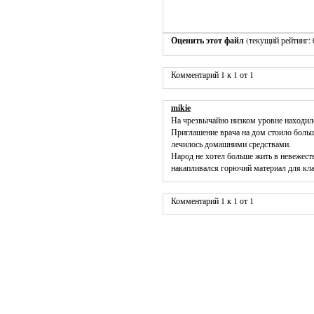
Оценить этот файл
(текущий рейтинг: 0
Комментарий 1 к 1 от 1
mikie
На чрезвычайно низком уровне находилос
Приглашение врача на дом стоило больш
лечилось домашними средствами.
Народ не хотел больше жить в невежеств
накапливался горючий материал для кла
Комментарий 1 к 1 от 1