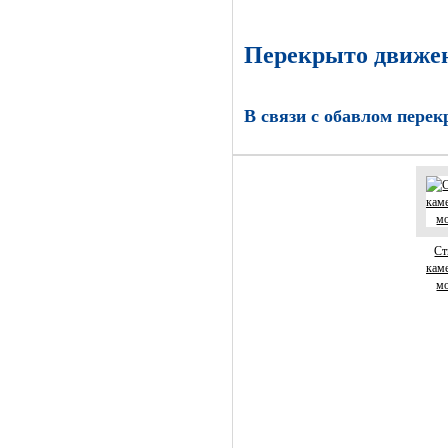
Перекрыто движен
В связи с обавлом пере
Ст
кам
мо