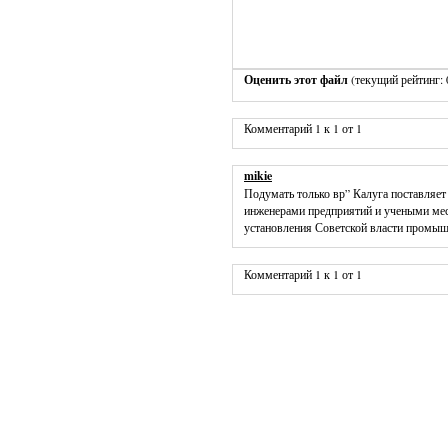
Оценить этот файл
(текущий рейтинг: 0
Комментарий 1 к 1 от 1
mikie
Подумать только вр” Калуга поставля
инженерами предприятий и учеными мест
установления Советской власти промышл
Комментарий 1 к 1 от 1