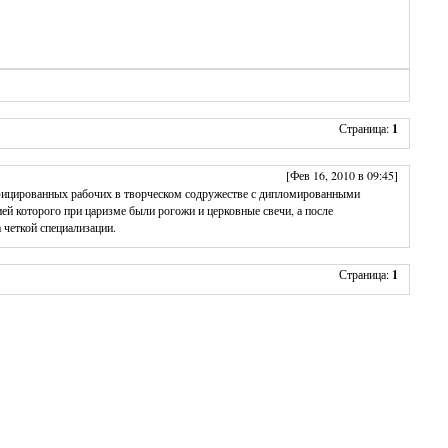
Страница:
1
[Фев 16, 2010 в 09:45]
ицированных рабочих в творческом содружестве с дипломированными
й которого при царизме были рогожи и церковные свечи, а после
 четкой специализации.
Страница:
1