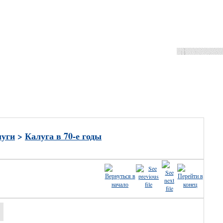
ные
луги
>
Калуга в 70-е годы