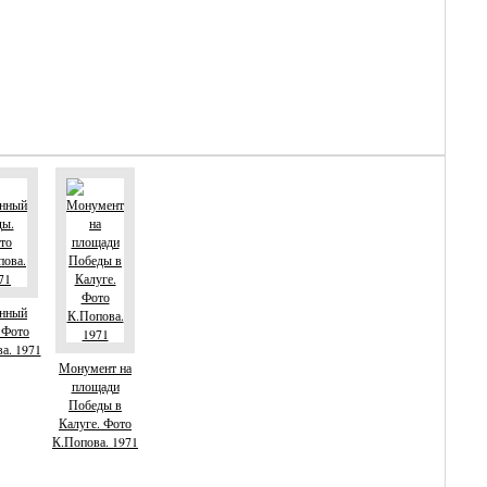
инный
 Фото
а. 1971
Монумент на
площади
Победы в
Калуге. Фото
К.Попова. 1971