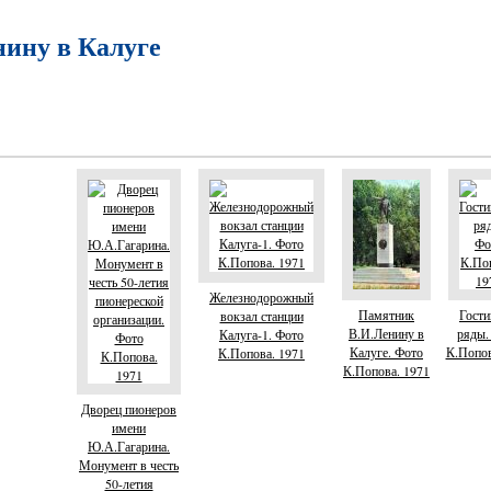
ину в Калуге
Железнодорожный
Памятник
Гост
вокзал станции
В.И.Ленину в
ряды.
Калуга-1. Фото
Калуге. Фото
К.Попов
К.Попова. 1971
К.Попова. 1971
Дворец пионеров
имени
Ю.А.Гагарина.
Монумент в честь
50-летия