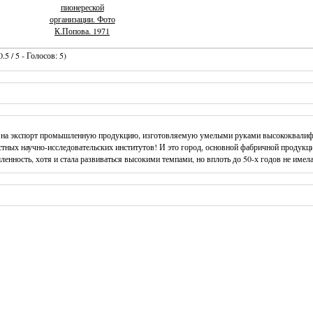
пионереской
организации. Фото
К.Попова. 1971
.5 / 5 - Голосов: 5)
ет на экспорт промышленную продукцию, изготовляемую умелыми руками высококвалиф
ных научно-исследовательских институтов! И это город, основной фабричной продукцие
енность, хотя и стала развиваться высокими темпами, но вплоть до 50-х годов не имела