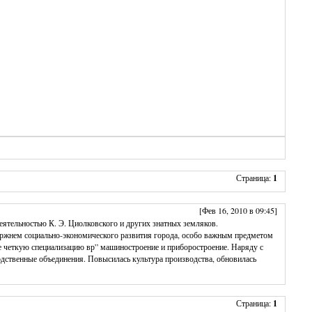
Страница:
1
[Фев 16, 2010 в 09:45]
еятельностью К. Э. Циолковского и других знатных земляков.
стержнем социально-экономического развития города, особо важным предметом
ее четкую специализацию вр” машиностроение и приборостроение. Наряду с
одственные объединения. Повысилась культура производства, обновилась
Страница:
1