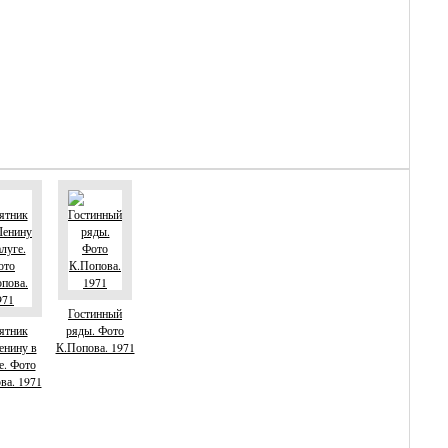
Гостинный
ятник
ряды. Фото
енину в
К.Попова. 1971
е. Фото
ва. 1971