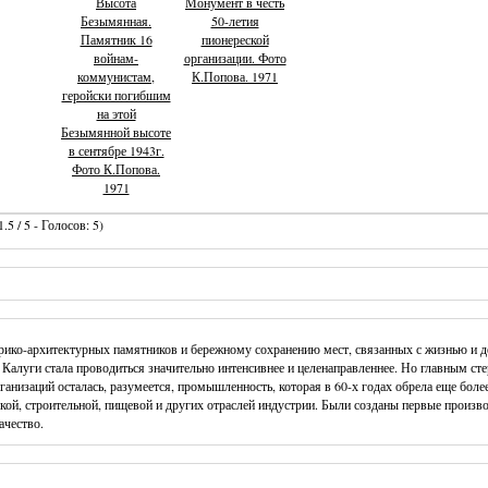
Высота
Монумент в честь
Безымянная.
50-летия
Памятник 16
пионереской
войнам-
организации. Фото
коммунистам,
К.Попова. 1971
геройски погибшим
на этой
Безымянной высоте
в сентябре 1943г.
Фото К.Попова.
1971
.5 / 5 - Голосов: 5)
рико-архитектурных памятников и бережному сохранению мест, связанных с жизнью и д
а Калуги стала проводиться значительно интенсивнее и целенаправленнее. Но главным 
анизаций осталась, разумеется, промышленность, которая в 60-х годах обрела еще бол
ой, строительной, пищевой и других отраслей индустрии. Были созданы первые произв
ачество.