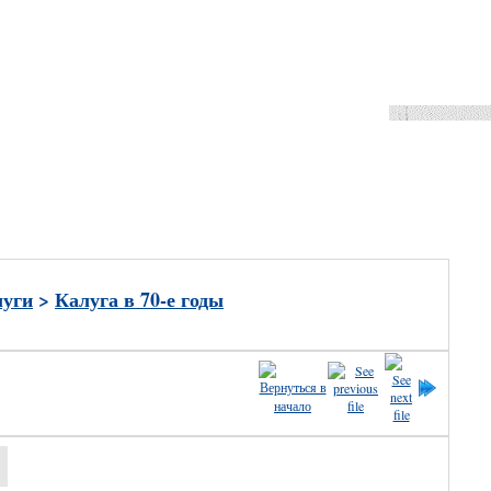
ные
луги
>
Калуга в 70-е годы