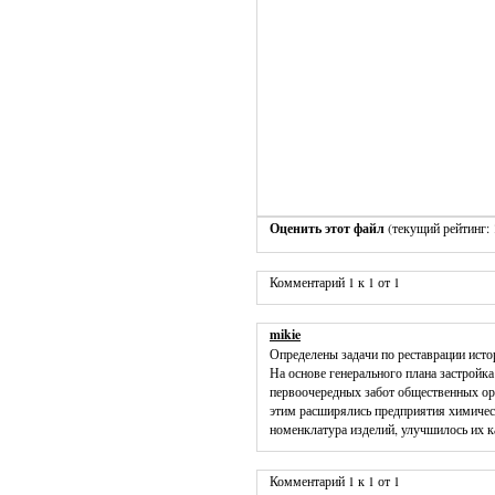
Оценить этот файл
(текущий рейтинг: 1
Комментарий 1 к 1 от 1
mikie
Определены задачи по реставрации исто
На основе генерального плана застройк
первоочередных забот общественных орг
этим расширялись предприятия химическ
номенклатура изделий, улучшилось их к
Комментарий 1 к 1 от 1