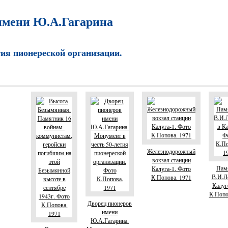
имени Ю.А.Гагарина
тия пионереской организации.
Железнодорожный
вокзал станции
Пам
Калуга-1. Фото
В.И.Л
К.Попова. 1971
Калуг
К.Попо
Дворец пионеров
имени
Ю.А.Гагарина.