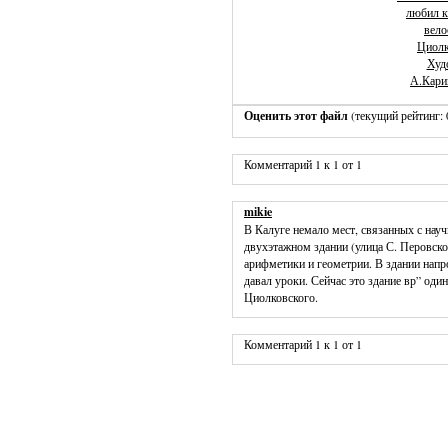
любил к
вело
Циолк
Худ
А.Кари
Оценить этот файл
(текущий рейтинг: 0
Комментарий 1 к 1 от 1
mikie
В Калуге немало мест, связанных с нау
двухэтажном здании (улица С. Перовско
арифметики и геометрии. В здании напр
давал уроки. Сейчас это здание вр” оди
Циолковского.
Комментарий 1 к 1 от 1