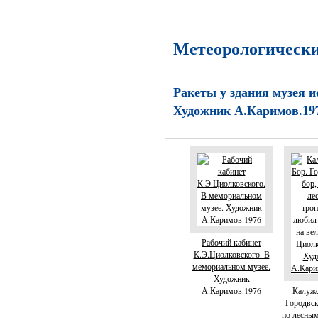
Метеорологически
Ракеты у здания музея 
Художник А.Каримов.19
Рабочий кабинет
К.Э.Циолковского. В
мемориальном музее.
Художник
А.Каримов.1976
Калужс
Городвск
по лесны