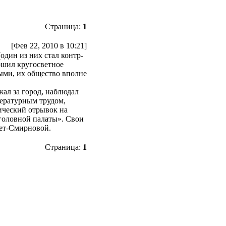
Страница:
1
[Фев 22, 2010 в 10:21]
один из них стал контр-
ршил кругосветное
ыми, их общество вполне
жал за город, наблюдал
тературным трудом,
ический отрывок на
головной палаты». Свои
сет-Смирновой.
Страница:
1