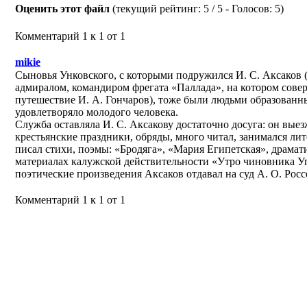
Оценить этот файл
(текущий рейтинг: 5 / 5 - Голосов: 5)
Комментарий 1 к 1 от 1
mikie
Сыновья Унковского, с которыми подружился И. С. Аксаков (
адмиралом, командиром фрегата «Паллада», на котором сове
путешествие И. А. Гончаров), тоже были людьми образованн
удовлетворяло молодого человека.
Служба оставляла И. С. Аксакову достаточно досуга: он выез
крестьянские праздники, обряды, много читал, занимался ли
писал стихи, поэмы: «Бродяга», «Мария Египетская», драмат
материалах калужской действительности «Утро чиновника У
поэтические произведения Аксаков отдавал на суд А. О. Рос
Комментарий 1 к 1 от 1