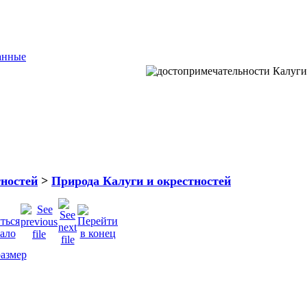
анные
тностей
>
Природа Калуги и окрестностей