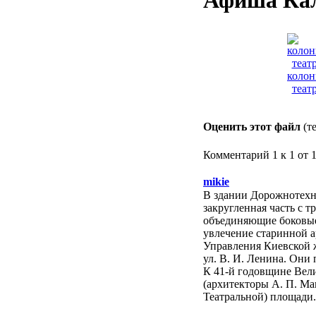
Афиша Кал
коло
театр
Оценить этот файл
(т
Комментарий 1 к 1 от 
mikie
В здании Дорожнотехн
закругленная часть с 
объединяющие боковые 
увлечение старинной а
Управления Киевской ж
ул. В. И. Ленина. Они 
К 41-й годовщине Вели
(архитекторы А. П. Ма
Театральной) площади.