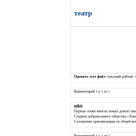
театр
Оценить этот файл
(текущий рейтинг: 0
Комментарий 1 к 1 от 1
mikie
Первые этажи многих новых домов зани
Стадион добровольного общества «Локо
Соломатин) оригинальным по общей ко
Комментарий 1 к 1 от 1