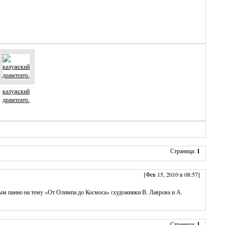
калужский
драмтеатр.
Страница:
1
[Фев 15, 2010 в 08:57]
ым панно на тему «От Олимпа до Космоса» (художники В. Лаврова и А.
Страница:
1