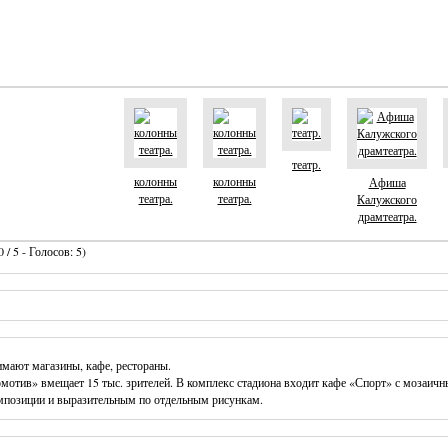
театр.
колонны
колонны
Афиша
театра.
театра.
Калужского
драмтеатра.
 / 5 - Голосов: 5)
мают магазины, кафе, рестораны.
мотив» вмещает 15 тыс. зрителей. В комплекс стадиона входит кафе «Спорт» с мозаичн
мпозиции и выразительным по отдельным рисункам.