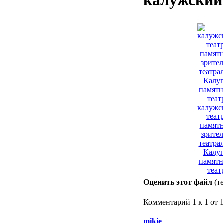
калужский
калужс
театр
памят
зрите
театрал
Калуг
памятн
теат
Оценить этот файл
(т
Комментарий 1 к 1 от 
mikie