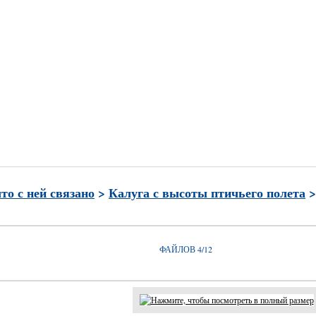
и
Часто просматриваемые
Лучшие по рейтингу
Избран
что с ней связано
>
Калуга с высоты птичьего полета
ФАЙЛОВ 4/12