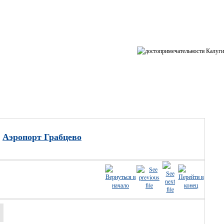
ные
>
Аэропорт Грабцево