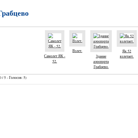
Грабцево
Взлет.
Як 52
Самолет ЯК -
Здание
взлетает.
52.
аэропорта
Грабцево.
 / 5 - Голосов: 5)